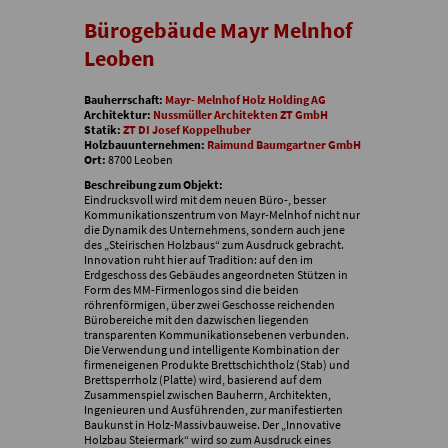
Bürogebäude Mayr Melnhof
Leoben
Bauherrschaft:
Mayr- Melnhof Holz Holding AG
Architektur:
Nussmüller Architekten ZT GmbH
Statik:
ZT DI Josef Koppelhuber
Holzbauunternehmen:
Raimund Baumgartner GmbH
Ort:
8700 Leoben
Beschreibung zum Objekt:
Eindrucksvoll wird mit dem neuen Büro-, besser
Kommunikationszentrum von Mayr-Melnhof nicht nur
die Dynamik des Unternehmens, sondern auch jene
des „Steirischen Holzbaus“ zum Ausdruck gebracht.
Innovation ruht hier auf Tradition: auf den im
Erdgeschoss des Gebäudes angeordneten Stützen in
Form des MM-Firmenlogos sind die beiden
röhrenförmigen, über zwei Geschosse reichenden
Bürobereiche mit den dazwischen liegenden
transparenten Kommunikationsebenen verbunden.
Die Verwendung und intelligente Kombination der
firmeneigenen Produkte Brettschichtholz (Stab) und
Brettsperrholz (Platte) wird, basierend auf dem
Zusammenspiel zwischen Bauherrn, Architekten,
Ingenieuren und Ausführenden, zur manifestierten
Baukunst in Holz-Massivbauweise. Der „Innovative
Holzbau Steiermark“ wird so zum Ausdruck eines