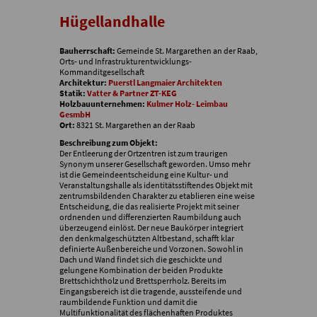
Hügellandhalle
Bauherrschaft:
Gemeinde St. Margarethen an der Raab,
Orts- und Infrastrukturentwicklungs-
Kommanditgesellschaft
Architektur:
Puerstl Langmaier Architekten
Statik:
Vatter & Partner ZT-KEG
Holzbauunternehmen:
Kulmer Holz- Leimbau
GesmbH
Ort:
8321 St. Margarethen an der Raab
Beschreibung zum Objekt:
Der Entleerung der Ortzentren ist zum traurigen
Synonym unserer Gesellschaft geworden. Umso mehr
ist die Gemeindeentscheidung eine Kultur- und
Veranstaltungshalle als identitätsstiftendes Objekt mit
zentrumsbildenden Charakter zu etablieren eine weise
Entscheidung, die das realisierte Projekt mit seiner
ordnenden und differenzierten Raumbildung auch
überzeugend einlöst. Der neue Baukörper integriert
den denkmalgeschützten Altbestand, schafft klar
definierte Außenbereiche und Vorzonen. Sowohl in
Dach und Wand findet sich die geschickte und
gelungene Kombination der beiden Produkte
Brettschichtholz und Brettsperrholz. Bereits im
Eingangsbereich ist die tragende, aussteifende und
raumbildende Funktion und damit die
Multifunktionalität des flächenhaften Produktes