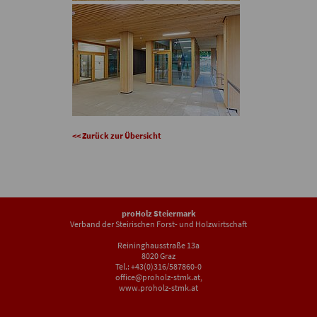
<< Zurück zur Übersicht
proHolz Steiermark
Verband der Steirischen Forst- und Holzwirtschaft
Reininghausstraße 13a
8020 Graz
Tel.: +43(0)316/587860-0
office@proholz-stmk.at
,
www.proholz-stmk.at