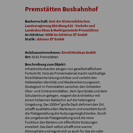
Premstätten Busbahnhof
Bauherrschaft:
Amt der Steiermärkischen
Landesregierung Abteilung A16 - Verkehr und
Landeshochbau & Marktgemeinde Premstätten
Architektur:
NOW Architektur ZT GmbH
Statik:
sblumer ZT GmbH
Holzbauunternehmen:
Strobl Holzbau GmbH
Ort:
8141 Premstätten
Beschreibung zum Objekt:
Infrastrukturbauten zeugen von gesellschaftlichem
Fortschritt. Holz als Primärmaterial macht nachhaltige
Mobilitätsentwicklung sichtbar und verleiht den
Haltestellen Identität und Wiedererkennungswert.
Strategisch in Premstätten zwischen den Ortsteilen
Ober- und Unterpremstätten, dem Sportplatz und dem
Schulzentrum gelegen, reagiert die Architektur mit
einem hölzernen Baldachin auf die heterogene
Umgebung. Das 1000m² große Dach definiert den Ort,
schafft qualitätsvollen Warteraum und erweitert durch
die Platzgestaltung die Nutzungsmöglichkeiten. Durch
die umgebende Platzgestaltung wird die reine
Funktion des Wartens um öffentliche Nutzungen
erweitert. Das Dach selbst schafft eine warme
Atmosphäre und eignet sich so auch für das ein oder