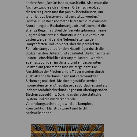
andere Fest. „Der Ort ist das, was bleibt. Also muss die
Architektur, die sich an diesen Ort einschreibt, auf
diesen reagieren und ihn positiv beeinflussen, um
langfristig zu bestehen und genutzt zu werden."
Holzbau: Die Dachgeometrie leitet sich direkt aus der
Anordnung der Busbahnsteige ab und übersetzt die
strenge Regelmäßigkeit der Verkehrsplanung in eine
klar, strukturrierte Holzkonstruktion. Die vertikalen
Lasten werden über die Nebenpfetten zu den
Hauptpfetten und von dort über die parallel zur
Fahrtrichtung verlaufenden Hauptträger durch die
Stützen in den Untergrund abgeleitet. Die horizontalen
Lasten – einschließlich der Anpralllasten – werden
ebenfalls von den im Untergrund eingespannten
Stützen aufgenommen und weitergeleitet. Die
Anschlüsse der Pfetten an die Träger wurden durch
ausblattende Verbindungen mit verschraubter
Sicherung realisiert. Die Montagestöße sowie die
momentensteifen Anschlüsse des Vordaches sind als
lösbare Stabdübelverbindungen mit überlappenden
Blechen ausgeführt. Durch das einfache statische
System und die wiederkehrende
Verbindungstechnologie wird die komplexe
Konstruktion klar strukturiert und leicht
nachvollziehbar.