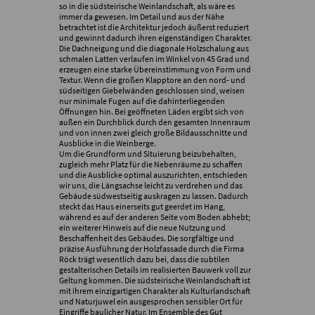
so in die südsteirische Weinlandschaft, als wäre es
immer da gewesen. Im Detail und aus der Nähe
betrachtet ist die Architektur jedoch äußerst reduziert
und gewinnt dadurch ihren eigenständigen Charakter.
Die Dachneigung und die diagonale Holzschalung aus
schmalen Latten verlaufen im Winkel von 45 Grad und
erzeugen eine starke Übereinstimmung von Form und
Textur. Wenn die großen Klapptore an den nord- und
südseitigen Giebelwänden geschlossen sind, weisen
nur minimale Fugen auf die dahinterliegenden
Öffnungen hin. Bei geöffneten Läden ergibt sich von
außen ein Durchblick durch den gesamten Innenraum
und von innen zwei gleich große Bildausschnitte und
Ausblicke in die Weinberge.
Um die Grundform und Situierung beizubehalten,
zugleich mehr Platz für die Nebenräume zu schaffen
und die Ausblicke optimal auszurichten, entschieden
wir uns, die Längsachse leicht zu verdrehen und das
Gebäude südwestseitig auskragen zu lassen. Dadurch
steckt das Haus einerseits gut geerdet im Hang,
während es auf der anderen Seite vom Boden abhebt;
ein weiterer Hinweis auf die neue Nutzung und
Beschaffenheit des Gebäudes. Die sorgfältige und
präzise Ausführung der Holzfassade durch die Firma
Röck trägt wesentlich dazu bei, dass die subtilen
gestalterischen Details im realisierten Bauwerk voll zur
Geltung kommen. Die südsteirische Weinlandschaft ist
mit ihrem einzigartigen Charakter als Kulturlandschaft
und Naturjuwel ein ausgesprochen sensibler Ort für
Eingriffe baulicher Natur. Im Ensemble des Gut