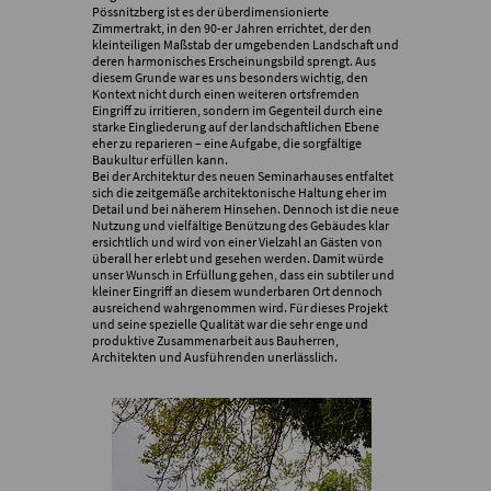
Pössnitzberg ist es der überdimensionierte
Zimmertrakt, in den 90-er Jahren errichtet, der den
kleinteiligen Maßstab der umgebenden Landschaft und
deren harmonisches Erscheinungsbild sprengt. Aus
diesem Grunde war es uns besonders wichtig, den
Kontext nicht durch einen weiteren ortsfremden
Eingriff zu irritieren, sondern im Gegenteil durch eine
starke Eingliederung auf der landschaftlichen Ebene
eher zu reparieren – eine Aufgabe, die sorgfältige
Baukultur erfüllen kann.
Bei der Architektur des neuen Seminarhauses entfaltet
sich die zeitgemäße architektonische Haltung eher im
Detail und bei näherem Hinsehen. Dennoch ist die neue
Nutzung und vielfältige Benützung des Gebäudes klar
ersichtlich und wird von einer Vielzahl an Gästen von
überall her erlebt und gesehen werden. Damit würde
unser Wunsch in Erfüllung gehen, dass ein subtiler und
kleiner Eingriff an diesem wunderbaren Ort dennoch
ausreichend wahrgenommen wird. Für dieses Projekt
und seine spezielle Qualität war die sehr enge und
produktive Zusammenarbeit aus Bauherren,
Architekten und Ausführenden unerlässlich.