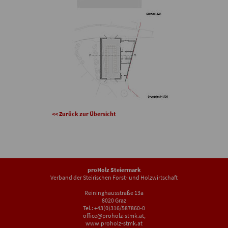
<< Zurück zur Übersicht
proHolz Steiermark
Verband der Steirischen Forst- und Holzwirtschaft
Reininghausstraße 13a
8020 Graz
Tel.: +43(0)316/587860-0
office@proholz-stmk.at
,
www.proholz-stmk.at