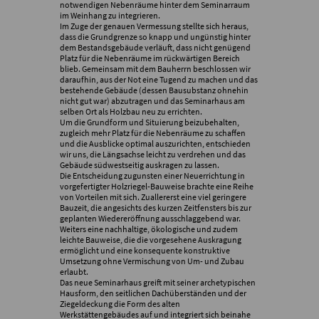
notwendigen Nebenräume hinter dem Seminarraum
im Weinhang zu integrieren.
Im Zuge der genauen Vermessung stellte sich heraus,
dass die Grundgrenze so knapp und ungünstig hinter
dem Bestandsgebäude verläuft, dass nicht genügend
Platz für die Nebenräume im rückwärtigen Bereich
blieb. Gemeinsam mit dem Bauherrn beschlossen wir
daraufhin, aus der Not eine Tugend zu machen und das
bestehende Gebäude (dessen Bausubstanz ohnehin
nicht gut war) abzutragen und das Seminarhaus am
selben Ort als Holzbau neu zu errichten.
Um die Grundform und Situierung beizubehalten,
zugleich mehr Platz für die Nebenräume zu schaffen
und die Ausblicke optimal auszurichten, entschieden
wir uns, die Längsachse leicht zu verdrehen und das
Gebäude südwestseitig auskragen zu lassen.
Die Entscheidung zugunsten einer Neuerrichtung in
vorgefertigter Holzriegel-Bauweise brachte eine Reihe
von Vorteilen mit sich. Zuallererst eine viel geringere
Bauzeit, die angesichts des kurzen Zeitfensters bis zur
geplanten Wiedereröffnung ausschlaggebend war.
Weiters eine nachhaltige, ökologische und zudem
leichte Bauweise, die die vorgesehene Auskragung
ermöglicht und eine konsequente konstruktive
Umsetzung ohne Vermischung von Um- und Zubau
erlaubt.
Das neue Seminarhaus greift mit seiner archetypischen
Hausform, den seitlichen Dachüberständen und der
Ziegeldeckung die Form des alten
Werkstättengebäudes auf und integriert sich beinahe