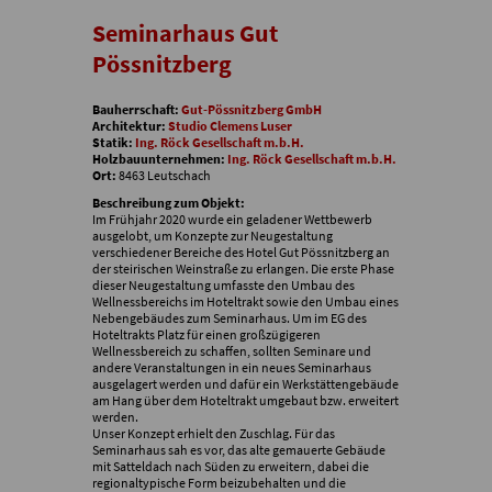
Seminarhaus Gut
Pössnitzberg
Bauherrschaft:
Gut-Pössnitzberg GmbH
Architektur:
Studio Clemens Luser
Statik:
Ing. Röck Gesellschaft m.b.H.
Holzbauunternehmen:
Ing. Röck Gesellschaft m.b.H.
Ort:
8463 Leutschach
Beschreibung zum Objekt:
Im Frühjahr 2020 wurde ein geladener Wettbewerb
ausgelobt, um Konzepte zur Neugestaltung
verschiedener Bereiche des Hotel Gut Pössnitzberg an
der steirischen Weinstraße zu erlangen. Die erste Phase
dieser Neugestaltung umfasste den Umbau des
Wellnessbereichs im Hoteltrakt sowie den Umbau eines
Nebengebäudes zum Seminarhaus. Um im EG des
Hoteltrakts Platz für einen großzügigeren
Wellnessbereich zu schaffen, sollten Seminare und
andere Veranstaltungen in ein neues Seminarhaus
ausgelagert werden und dafür ein Werkstättengebäude
am Hang über dem Hoteltrakt umgebaut bzw. erweitert
werden.
Unser Konzept erhielt den Zuschlag. Für das
Seminarhaus sah es vor, das alte gemauerte Gebäude
mit Satteldach nach Süden zu erweitern, dabei die
regionaltypische Form beizubehalten und die