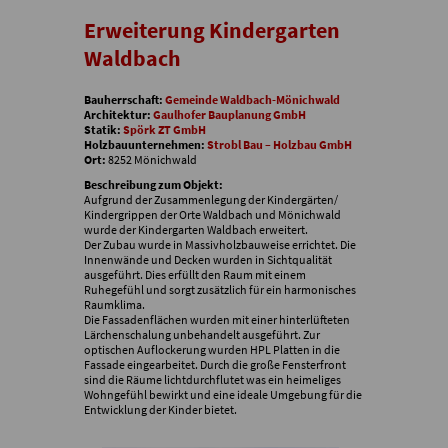
Erweiterung Kindergarten
Waldbach
Bauherrschaft:
Gemeinde Waldbach-Mönichwald
Architektur:
Gaulhofer Bauplanung GmbH
Statik:
Spörk ZT GmbH
Holzbauunternehmen:
Strobl Bau – Holzbau GmbH
Ort:
8252 Mönichwald
Beschreibung zum Objekt:
Aufgrund der Zusammenlegung der Kindergärten/
Kindergrippen der Orte Waldbach und Mönichwald
wurde der Kindergarten Waldbach erweitert.
Der Zubau wurde in Massivholzbauweise errichtet. Die
Innenwände und Decken wurden in Sichtqualität
ausgeführt. Dies erfüllt den Raum mit einem
Ruhegefühl und sorgt zusätzlich für ein harmonisches
Raumklima.
Die Fassadenflächen wurden mit einer hinterlüfteten
Lärchenschalung unbehandelt ausgeführt. Zur
optischen Auflockerung wurden HPL Platten in die
Fassade eingearbeitet. Durch die große Fensterfront
sind die Räume lichtdurchflutet was ein heimeliges
Wohngefühl bewirkt und eine ideale Umgebung für die
Entwicklung der Kinder bietet.