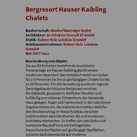
Bergresort Hauser Kaibling
Chalets
Bauherrschaft:
Almdorf Bauträger GmbH
Architektur:
Architektur Consult ZT GmbH
Statik:
Kulmer Holz-Leimbau GesmbH
Holzbauunternehmen:
Kulmer Holz-Leimbau
GesmbH
Ort:
8967 Haus
Beschreibung zum Objekt:
Die aus 63 Einheiten bestehende touristische
Ferienanlage am Hauser Kaibling gleicht einem
modernen Alpendorf. Das Hoteldorf reicht von Suiten
für 2-6 Personen bis hin zu großzügigen Chalets für bis
zu 10 Personen. Für die Verwaltung wurde ein eigenes
Zentralgebäude inklusive Restaurant errichtet.
Die Gebäude, gruppiert in dörflicher Struktur und
fußläufig zum schönen Ortszentrum der Gemeinde
Haus gelegen, fügen sich harmonisch in die natürlichen
Gegebenheiten ein. Die tradierte Architektur steht für
den Brückenschlag im Massivholzbau zwischen
traditionellem alpenländischen Stil und modernen
Architekturelementen. So treffen der natürliche und
heimische Baustoff Holz mit freitragenden
Massivholzoberflächen auf großzügige Glasflächen,
typische Dachüberstände auf moderne