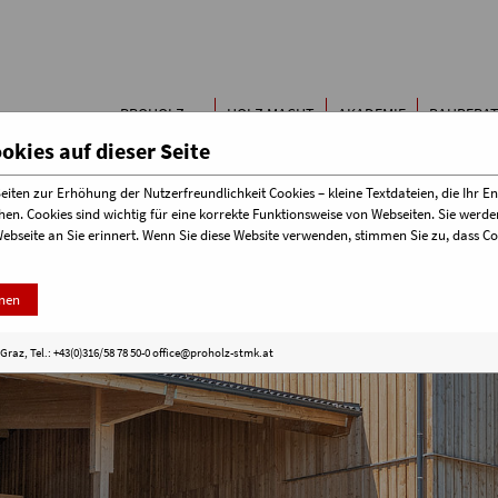
Buchen & Bestellen
Papierfor
Kontakt
Kinderze
Holzbau-
Der Baust
PROHOLZ
HOLZ MACHT
AKADEMIE
BAUBERA
Terminübersicht
STEIERMARK
SCHULE
kies auf dieser Seite
iten zur Erhöhung der Nutzerfreundlichkeit Cookies – kleine Textdateien, die Ihr E
hen. Cookies sind wichtig für eine korrekte Funktionsweise von Webseiten. Sie wer
Webseite an Sie erinnert. Wenn Sie diese Website verwenden, stimmen Sie zu, dass 
nen
raz, Tel.: +43(0)316/58 78 50-0
office@proholz-stmk.at