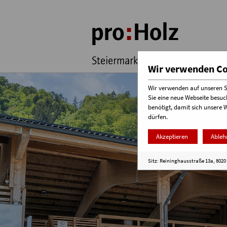
Wir verwenden Coo
Wir verwenden auf unseren Se
Sie eine neue Webseite besuc
benötigt, damit sich unsere 
dürfen.
Akzeptieren
Ableh
Sitz: Reininghausstraße 13a, 8020 G