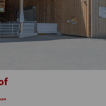
of
GmbH