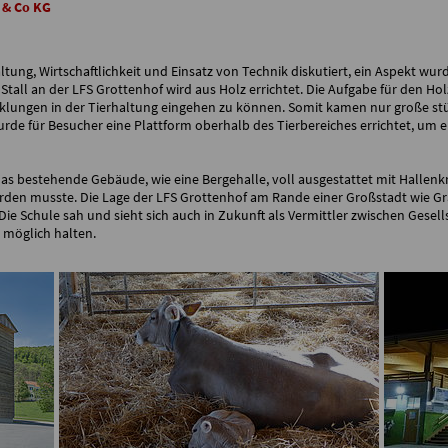
 & Co KG
ung, Wirtschaftlichkeit und Einsatz von Technik diskutiert, ein Aspekt wurde 
Stall an der LFS Grottenhof wird aus Holz errichtet. Die Aufgabe für den Ho
cklungen in der Tierhaltung eingehen zu können. Somit kamen nur große s
rde für Besucher eine Plattform oberhalb des Tierbereiches errichtet, um e
 das bestehende Gebäude, wie eine Bergehalle, voll ausgestattet mit Halle
erden musste. Die Lage der LFS Grottenhof am Rande einer Großstadt wie Gr
Schule sah und sieht sich auch in Zukunft als Vermittler zwischen Gesel
e möglich halten.