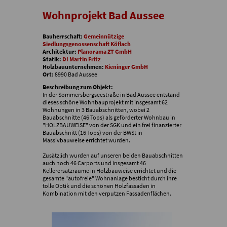
Wohnprojekt Bad Aussee
Bauherrschaft:
Gemeinnützige
Siedlungsgenossenschaft Köflach
Architektur:
Planorama ZT GmbH
Statik:
DI Martin Fritz
Holzbauunternehmen:
Kieninger GmbH
Ort:
8990 Bad Aussee
Beschreibung zum Objekt:
In der Sommersbergseestraße in Bad Aussee entstand
dieses schöne Wohnbauprojekt mit insgesamt 62
Wohnungen in 3 Bauabschnitten, wobei 2
Bauabschnitte (46 Tops) als geförderter Wohnbau in
"HOLZBAUWEISE" von der SGK und ein frei finanzierter
Bauabschnitt (16 Tops) von der BWSt in
Massivbauweise errichtet wurden.
Zusätzlich wurden auf unseren beiden Bauabschnitten
auch noch 46 Carports und insgesamt 46
Kellerersatzräume in Holzbauweise errichtet und die
gesamte "autofreie" Wohnanlage besticht durch ihre
tolle Optik und die schönen Holzfassaden in
Kombination mit den verputzen Fassadenflächen.