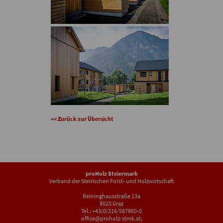
<< Zurück zur Übersicht
proHolz Steiermark
Verband der Steirischen Forst- und Holzwirtschaft
Reininghausstraße 13a
8020 Graz
Tel.: +43(0)316/587860-0
office@proholz-stmk.at
,