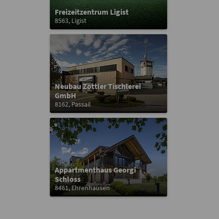
Freizeitzentrum Ligist
8563, Ligist
Neubau Zottler Tischlerei
GmbH
8162, Passail
Appartmenthaus Georgi
Schloss
8461, Ehrenhausen