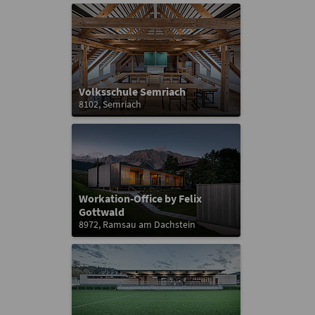
Volksschule Semriach
8102, Semriach
Workation-Office by Felix
Gottwald
8972, Ramsau am Dachstein