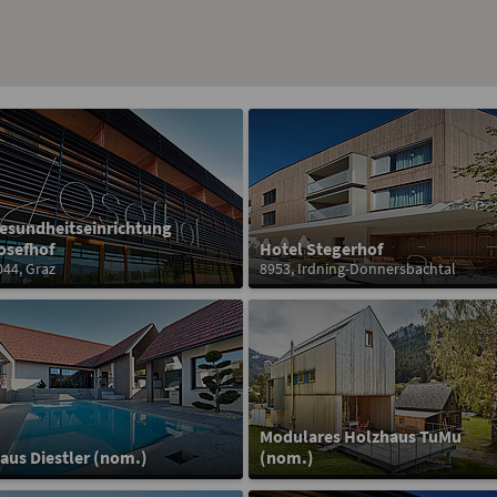
esundheitseinrichtung
osefhof
Hotel Stegerhof
044, Graz
8953, Irdning-Donnersbachtal
Modulares Holzhaus TuMu
aus Diestler (nom.)
(nom.)