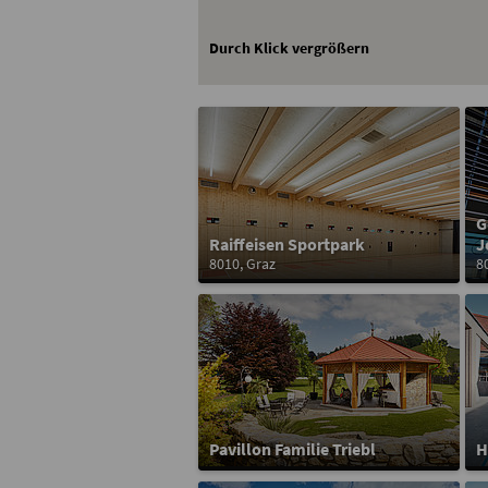
Durch Klick vergrößern
G
Raiffeisen Sportpark
J
8010, Graz
8
Pavillon Familie Triebl
H