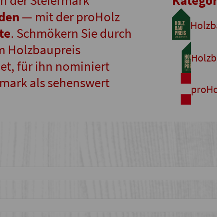
n der Steiermark
Kategor
nden
— mit der proHolz
Holzb
te
. Schmökern Sie durch
m Holzbaupreis
Holzb
t, für ihn nominiert
rmark als sehenswert
proHo