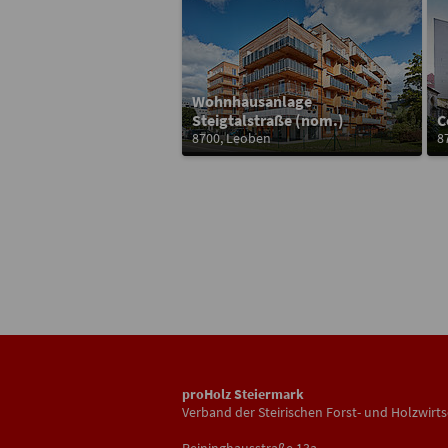
Wohnhausanlage
Steigtalstraße (nom.)
C
8700, Leoben
8
proHolz Steiermark
Verband der Steirischen Forst- und Holzwirts