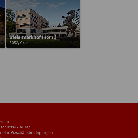
Steiermarkhof (nom.)
8052, Graz
essum
schutzerklärung
meine Geschäftsbedingungen