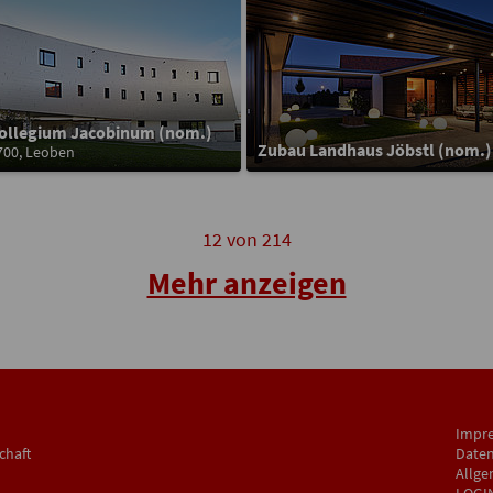
ollegium Jacobinum (nom.)
Zubau Landhaus Jöbstl (nom.)
700, Leoben
12
von
214
Mehr anzeigen
Impr
chaft
Daten
Allge