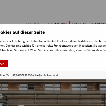
Buchen & Bestellen
Papierfor
Kontakt
Kinderze
Holzbau-
Der Baust
PROHOLZ
HOLZ MACHT
AKADEMIE
BAUBERA
Terminübersicht
STEIERMARK
SCHULE
kies auf dieser Seite
iten zur Erhöhung der Nutzerfreundlichkeit Cookies – kleine Textdateien, die Ihr E
hen. Cookies sind wichtig für eine korrekte Funktionsweise von Webseiten. Sie wer
Webseite an Sie erinnert. Wenn Sie diese Website verwenden, stimmen Sie zu, dass 
nen
raz, Tel.: +43(0)316/58 78 50-0
office@proholz-stmk.at