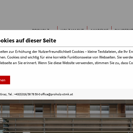
Buchen & Bestellen
Papierfor
Kontakt
Kinderze
Holzbau-
Der Baust
PROHOLZ
HOLZ MACHT
AKADEMIE
BAUBERA
Terminübersicht
STEIERMARK
SCHULE
kies auf dieser Seite
iten zur Erhöhung der Nutzerfreundlichkeit Cookies – kleine Textdateien, die Ihr E
hen. Cookies sind wichtig für eine korrekte Funktionsweise von Webseiten. Sie wer
Webseite an Sie erinnert. Wenn Sie diese Website verwenden, stimmen Sie zu, dass 
nen
raz, Tel.: +43(0)316/58 78 50-0
office@proholz-stmk.at