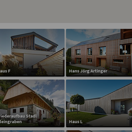
aus F
Hans Jörg Artinger
iederaufbau Stadl
leingraben
Haus L