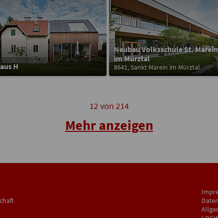
Neubau Volksschule St. Marein
im Mürztal
aus H
8641, Sankt Marein im Mürztal
12
von
214
Mehr anzeigen
Impr
chaft
Daten
Allge