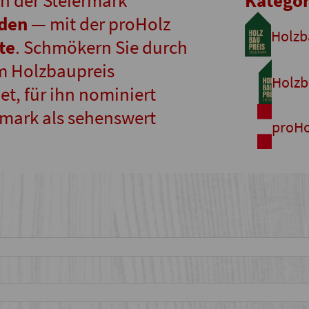
n der Steiermark
Kategor
nden
— mit der proHolz
Holzb
te
. Schmökern Sie durch
m Holzbaupreis
Holzb
t, für ihn nominiert
rmark als sehenswert
proHo