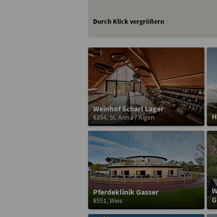
Durch Klick vergrößern
Weinhof Scharl Lager
H
8354, St. Anna / Aigen
W
Pferdeklinik Gasser
G
8551, Wies