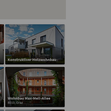
Konstruktiver Holzwohnbau
Wohnbau Max-Mell-Allee
8010, Graz