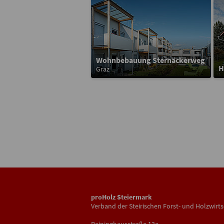
Wohnbebauung Sternäckerweg
H
Graz
proHolz Steiermark
Verband der Steirischen Forst- und Holzwirts