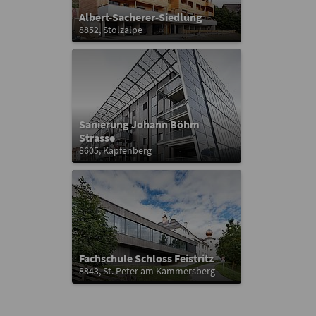
Albert-Sacherer-Siedlung
8852, Stolzalpe
Sanierung Johann Böhm
Strasse
8605, Kapfenberg
Fachschule Schloss Feistritz
8843, St. Peter am Kammersberg