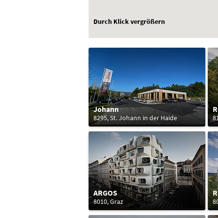
Durch Klick vergrößern
Johann
R
8295, St. Johann in der Haide
8
ARGOS
R
8010, Graz
8