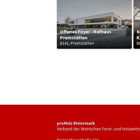
Offenes Foyer - Rathaus
N
Premstätten
K
8141, Premstätten
8
proHolz Steiermark
Verband der Steirischen Forst- und Holzwirts