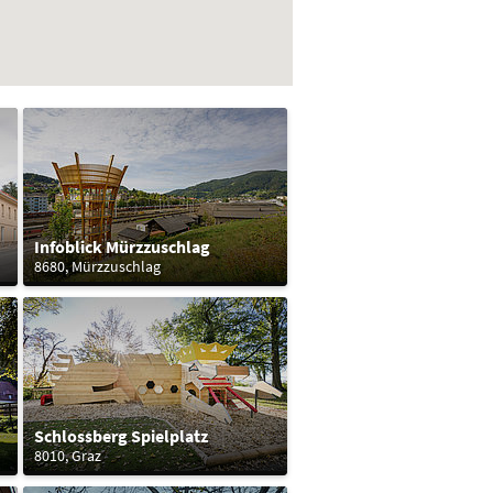
Infoblick Mürzzuschlag
8680, Mürzzuschlag
Schlossberg Spielplatz
8010, Graz