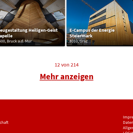
eugestaltung Heiligen-Geist
E-Campus der Energie
apelle
Steiermark
600, Bruck a.d. Mur
8010, Graz
12
von
214
Mehr anzeigen
Impr
chaft
Daten
Allge