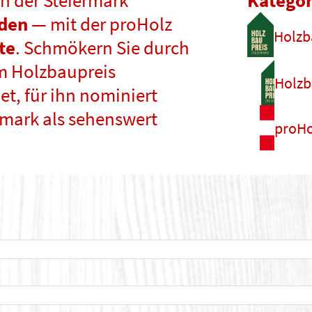
n der Steiermark
Kategor
nden
— mit der proHolz
Holzb
te
. Schmökern Sie durch
m Holzbaupreis
Holzb
t, für ihn nominiert
rmark als sehenswert
proHo