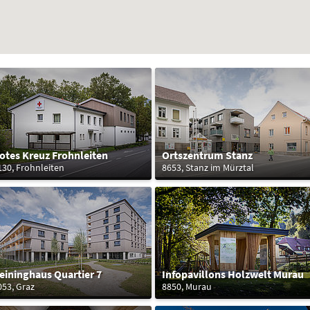
otes Kreuz Frohnleiten
Ortszentrum Stanz
130, Frohnleiten
8653, Stanz im Mürztal
eininghaus Quartier 7
Infopavillons Holzwelt Murau
053, Graz
8850, Murau