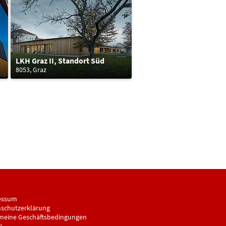
LKH Graz II, Standort Süd
8053, Graz
essum
schutzerklärung
meine Geschäftsbedingungen