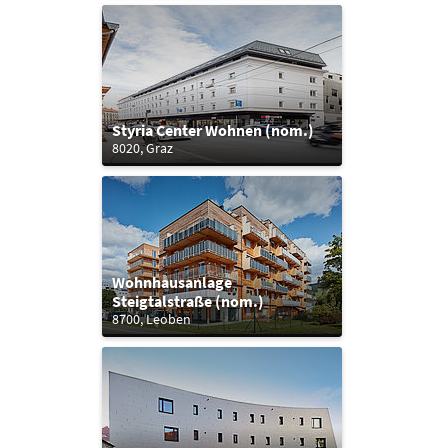
Styria Center Wohnen (nom.)
8020, Graz
Wohnhausanlage
Steigtalstraße (nom.)
8700, Leoben