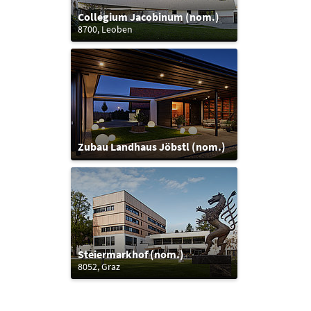
Collegium Jacobinum (nom.)
8700, Leoben
Zubau Landhaus Jöbstl (nom.)
Steiermarkhof (nom.)
8052, Graz