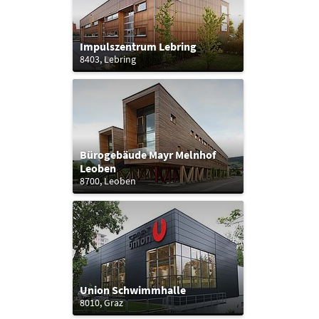
Impulszentrum Lebring
8403, Lebring
Bürogebäude Mayr Melnhof
Leoben
8700, Leoben
Union Schwimmhalle
8010, Graz