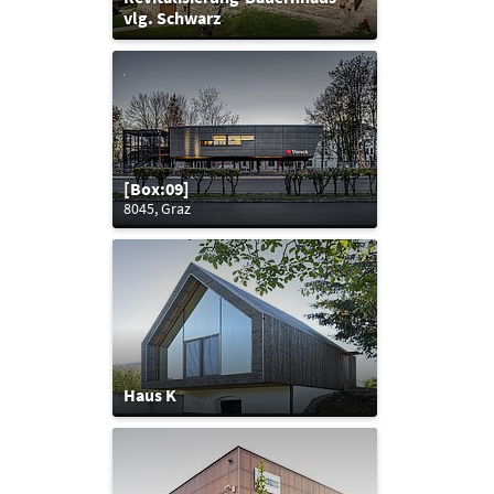
vlg. Schwarz
[Box:09]
8045, Graz
Haus K