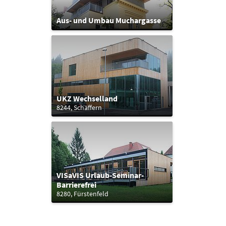
Aus- und Umbau Muchargasse
UKZ Wechselland
8244, Schäffern
VISaVIS Urlaub-Seminar-
Barrierefrei
8280, Fürstenfeld