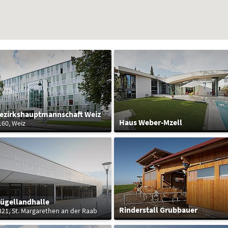
ezirkshauptmannschaft Weiz
Haus Weber-Mzell
160, Weiz
ügellandhalle
Rinderstall Grubbauer
321, St. Margarethen an der Raab