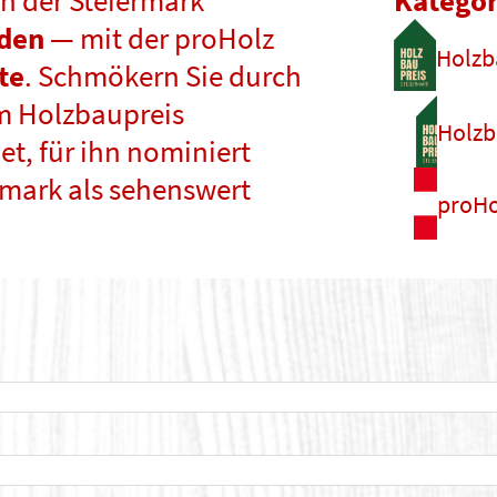
n der Steiermark
Kategor
nden
— mit der proHolz
Holzb
te
. Schmökern Sie durch
m Holzbaupreis
Holzb
t, für ihn nominiert
rmark als sehenswert
proHo