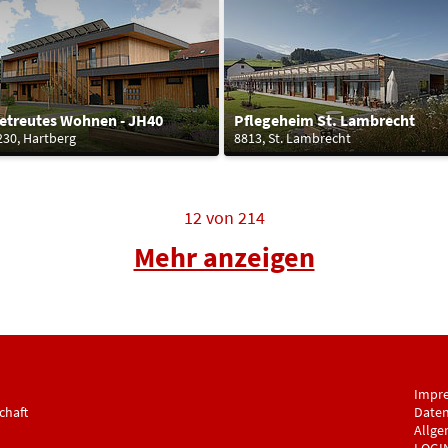
etreutes Wohnen - JH40
Pflegeheim St. Lambrecht
230, Hartberg
8813, St. Lambrecht
12
von
214
Mehr anzeigen
Impr
chaft
Daten
Allge