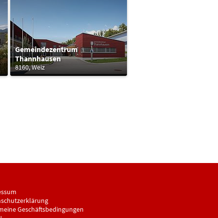
Gemeindezentrum
Thannhausen
8160, Weiz
essum
schutzerklärung
meine Geschäftsbedingungen