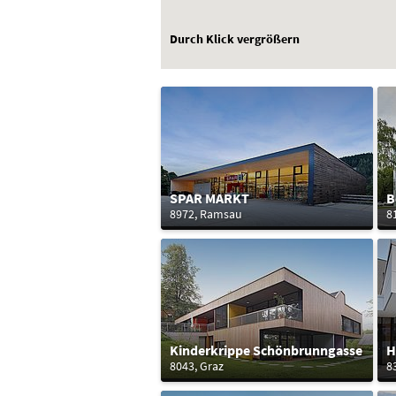
Durch Klick vergrößern
SPAR MARKT
B
8972, Ramsau
8
Kinderkrippe Schönbrunngasse
H
8043, Graz
8