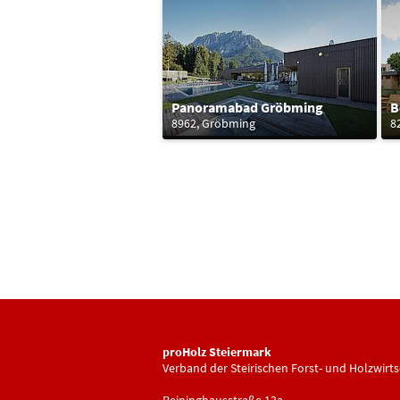
Panoramabad Gröbming
B
8962, Gröbming
8
proHolz Steiermark
Verband der Steirischen Forst- und Holzwirts