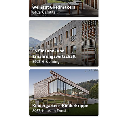
Weingut Goedmakers
8462, Gamlitz
FS für Land- und
Ernährungswirtschaft
8962, Gröbming
Kindergarten - Kinderkrippe
8967, Haus im Ennstal