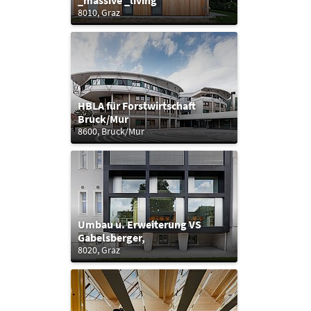
_massive _living
8010, Graz
HBLA für Forstwirtschaft
Bruck/Mur
8600, Bruck/Mur
Umbau u. Erweiterung VS
Gabelsberger,
8020, Graz