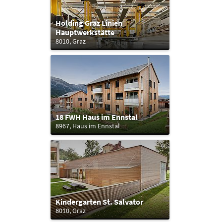
Holding Graz Linien
Hauptwerkstätte
8010, Graz
18 FWH Haus im Ennstal
8967, Haus im Ennstal
Kindergarten St. Salvator
8010, Graz