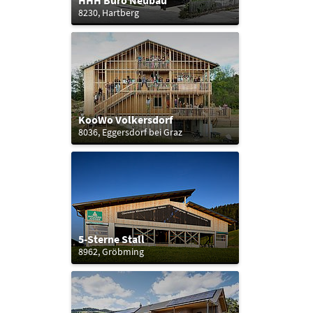
HHH Büro Neubau
8230, Hartberg
KooWo Volkersdorf
8036, Eggersdorf bei Graz
5-Sterne Stall
8962, Gröbming