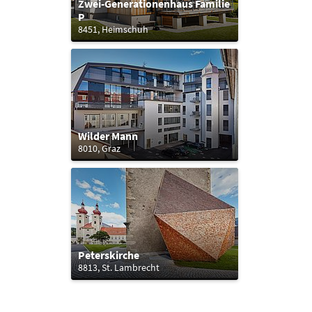
Zwei-Generationenhaus Familie
P
8451, Heimschuh
Wilder Mann
8010, Graz
Peterskirche
8813, St. Lambrecht