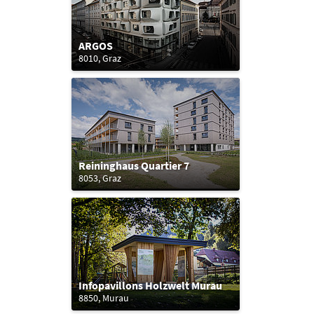
ARGOS
8010, Graz
Reininghaus Quartier 7
8053, Graz
Infopavillons Holzwelt Murau
8850, Murau