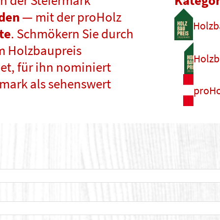
n der Steiermark
Kategor
nden
— mit der proHolz
Holzb
te
. Schmökern Sie durch
m Holzbaupreis
Holzb
t, für ihn nominiert
rmark als sehenswert
proHo