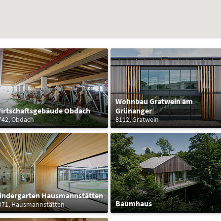
Wohnbau Gratwein am
irtschaftsgebäude Obdach
Grünanger
742, Obdach
8112, Gratwein
indergarten Hausmannstätten
Baumhaus
071, Hausmannstätten