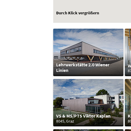
Durch Klick vergrößern
Lehrwerkstätte 2.0 Wiener
W
Linien
8
VS & MS/PTS Viktor Kaplan
K
8045, Graz
8